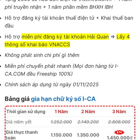
phí truyền nhận + 1 năm phần mềm BHXH IBH
Hỗ trợ đăng ký tài khoản thuế điện tử + Khai thuế ban
đầu
Hỗ trợ
miễn phí đăng ký tài khoản Hải Quan
=>
Lấy 4
thông số khai báo VNACCS
Không phát sinh chi phí gì thêm
Miễn phí chuyển phát nhanh (Mọi đơn hàng từ I-
CA.COM đều Freeship 100%)
Chính sách áp dụng từ ngày 01/11/2025
Bảng giá
gia hạn chữ ký số I-CA
Thời gian sử dụng
1 Năm
2 Năm
3 Năm
Giá niêm yết
1.252.000
2.149.200
2.808.000
Giá thực thanh
1.150.000
1.350.000
toán
1.450.000
đ