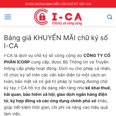
Skip
CHÀO MỪNG BẠN ĐẾN VỚI CHỮ KÝ SỐ I-CA
to
content
Bảng giá KHUYẾN MÃI chữ ký số
I-CA
I-CA là dịch vụ chữ ký số công cộng do
CÔNG TY CỔ
PHẦN ICORP
cung cấp, được Bộ Thông tin và Truyền
thông cấp phép hoạt động. Dịch vụ cho phép cá nhân,
tổ chức ký số trên các văn bản điện tử một cách an
toàn, bảo mật và có giá trị pháp lý tương đương chữ
ký tay. I-CA hỗ trợ đa dạng nền tảng như
kê khai thuế,
hải quan, bảo hiểm xã hội, giao dịch ngân hàng điện
tử, ký hợp đồng và các ứng dụng chính phủ số
khác,
giúp tiết kiệm thời gian, chi phí và nâng cao hiệu quả
làm việc.