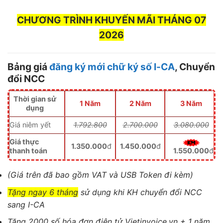
CHƯƠNG TRÌNH KHUYẾN MÃI THÁNG 07
2026
Bảng giá
đăng ký mới chữ ký số I-CA
,
Chuyển
đổi NCC
Thời gian sử
1 Năm
2 Năm
3 Năm
dụng
Giá niêm yết
1.792.800
2.700.000
3.080.000
Giá thực
1.350.000
đ
1.450.000
đ
thanh toán
1.550.000
đ
(Giá trên đã bao gồm VAT và USB Token đi kèm)
Tặng ngay 6 tháng
sử dụng khi KH chuyển đổi NCC
sang I-CA
Tặng
2000 số hóa đơn điện tử Vietinvoice.vn
+ 1 năm